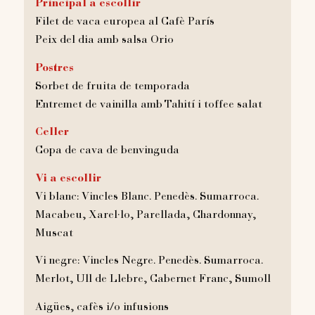
Principal a escollir
Filet de vaca europea al Cafè París
Peix del dia amb salsa Orio
Postres
Sorbet de fruita de temporada
Entremet de vainilla amb Tahití i toffee salat
Celler
Copa de cava de benvinguda
Vi a escollir
Vi blanc: Vincles Blanc. Penedès. Sumarroca.
Macabeu, Xarel·lo, Parellada, Chardonnay,
Muscat
Vi negre: Vincles Negre. Penedès. Sumarroca.
Merlot, Ull de Llebre, Cabernet Franc, Sumoll
Aigües, cafès i/o infusions