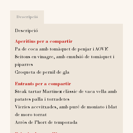
Descripció
Descripció
Aperitius per a compartir
Pa de coca amb tomàquet de penjar i AOVE
Seitons en vinagre, amb emulsió de tomàquet i
piparres
Croqueta de pernil de gla
Entrants per a compartir
Steak tartar Martinez clàssic de vaca vella amb
patates palla i torradetes
Vieries acevitxades, amb puré de moniato i blat
de moro torrat
Arròs de l’hort de temporada