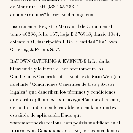
de Montjuïc Telf: 933 155 753 E –
administracion@losreyesdelmango.com
Inscrita en el Registro Mercantil de Girona en el
tomo 40838, folio 167, hoja B 376913, diario 1044,
asiento 401, inscripción 1. De la entidad “Ra Town
Catering & Events S.L”.
RATOWN CATERING & EVENTS S.L Le da la
bienvenida y le invita a leer atentamente las
Condiciones Generales de Uso de este Sitio Web (en
adelante “Condiciones Generales de Uso y Avisos
legales” que describen los términos y condiciones
que serán aplicables a su navegación por el mismo,
de conformidad con lo establecido en la normativa
española de aplicación. Dado que
www.martinezbarcelona.com podría modificar en el
futuro estas Condiciones de Uso, le recomendamos