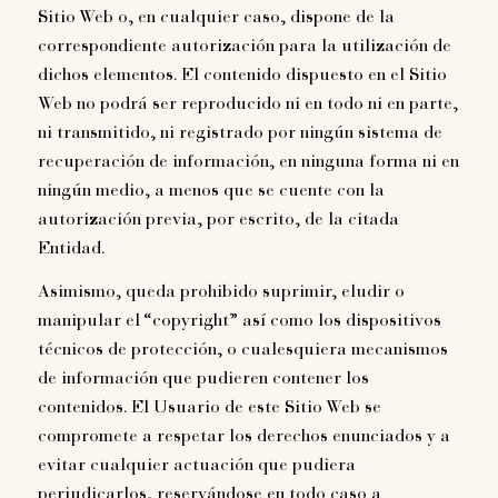
Sitio Web o, en cualquier caso, dispone de la
correspondiente autorización para la utilización de
dichos elementos. El contenido dispuesto en el Sitio
Web no podrá ser reproducido ni en todo ni en parte,
ni transmitido, ni registrado por ningún sistema de
recuperación de información, en ninguna forma ni en
ningún medio, a menos que se cuente con la
autorización previa, por escrito, de la citada
Entidad.
Asimismo, queda prohibido suprimir, eludir o
manipular el “copyright” así como los dispositivos
técnicos de protección, o cualesquiera mecanismos
de información que pudieren contener los
contenidos. El Usuario de este Sitio Web se
compromete a respetar los derechos enunciados y a
evitar cualquier actuación que pudiera
perjudicarlos, reservándose en todo caso a