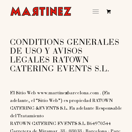
CONDITIONS GENERALES
DE USO Y AVISOS
LEGALES RATOWN
CATERING EVENTS S.L.
El Sitio Web www.martinezbarcelona.com . (En
adelante, el “Sitio Web”) es propiedad RATOWN
CATERING &EVENTS S.L. En adelante Responsable
del Tratamiento
RATOWN CATERING EVENTS S.L B64970544
Carretera de Miramar, 38 · 08038 · Barcelona · Parc