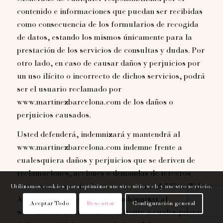
contenido e informaciones que puedan ser recibidas
como consecuencia de los formularios de recogida
de datos, estando los mismos únicamente para la
prestación de los servicios de consultas y dudas. Por
otro lado, en caso de causar daños y perjuicios por
un uso ilícito o incorrecto de dichos servicios, podrá
ser el usuario reclamado por
www.martinezbarcelona.com de los daños o
perjuicios causados.
Usted defenderá, indemnizará y mantendrá al
www.martinezbarcelona.com indemne frente a
cualesquiera daños y perjuicios que se deriven de
reclamaciones, acciones o demandas de terceros
como consecuencia de su acceso o uso del Sitio Web.
Utilizamos cookies para optimizar nuestro sitio web y nuestro servicio.
Asimismo, usted se obliga a indemnizar al
Aceptar Todo
Descartar
Configuración general
www.martinezbarcelona.com frente a cualesquiera