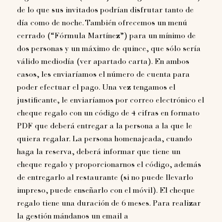
de lo que sus invitados podrían disfrutar tanto de
día como de noche. También ofrecemos un menú
cerrado (“Fórmula Martínez”) para un mínimo de
dos personas y un máximo de quince, que sólo sería
válido mediodía (ver apartado carta). En ambos
casos, les enviaríamos el número de cuenta para
poder efectuar el pago. Una vez tengamos el
justificante, le enviaríamos por correo electrónico el
cheque regalo con un código de 4 cifras en formato
PDF que deberá entregar a la persona a la que le
quiera regalar. La persona homenajeada, cuando
haga la reserva, deberá informar que tiene un
cheque regalo y proporcionarnos el código, además
de entregarlo al restaurante (si no puede llevarlo
impreso, puede enseñarlo con el móvil). El cheque
regalo tiene una duración de 6 meses. Para realizar
la gestión mándanos un email a