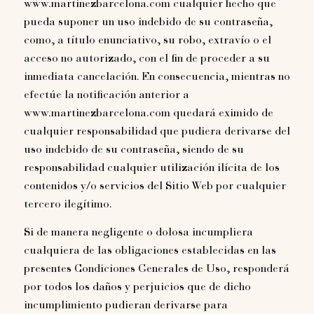
www.martinezbarcelona.com cualquier hecho que
pueda suponer un uso indebido de su contraseña,
como, a título enunciativo, su robo, extravío o el
acceso no autorizado, con el fin de proceder a su
inmediata cancelación. En consecuencia, mientras no
efectúe la notificación anterior a
www.martinezbarcelona.com quedará eximido de
cualquier responsabilidad que pudiera derivarse del
uso indebido de su contraseña, siendo de su
responsabilidad cualquier utilización ilícita de los
contenidos y/o servicios del Sitio Web por cualquier
tercero ilegítimo.
Si de manera negligente o dolosa incumpliera
cualquiera de las obligaciones establecidas en las
presentes Condiciones Generales de Uso, responderá
por todos los daños y perjuicios que de dicho
incumplimiento pudieran derivarse para