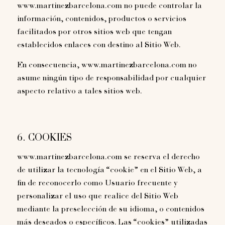
www.martinezbarcelona.com no puede controlar la
información, contenidos, productos o servicios
facilitados por otros sitios web que tengan
establecidos enlaces con destino al Sitio Web.
En consecuencia, www.martinezbarcelona.com no
asume ningún tipo de responsabilidad por cualquier
aspecto relativo a tales sitios web.
6. COOKIES
www.martinezbarcelona.com se reserva el derecho
de utilizar la tecnología “cookie” en el Sitio Web, a
fin de reconocerlo como Usuario frecuente y
personalizar el uso que realice del Sitio Web
mediante la preselección de su idioma, o contenidos
más deseados o específicos. Las “cookies” utilizadas