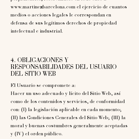
www.martinezbarcelona.com el ejercicio de cuantos
medios o acciones legales le correspondan en
defensa de sus legítimos derechos de propiedad
intelectual e industrial.
4. OBLIGACIONES Y
RESPONSABILIDADES DEL USUARIO
DEL SITIO WEB
El Usuario se compromete a:
Hacer un uso adecuado y lícito del Sitio Web, así
como de los contenidos y servicios, de conformidad
con: (I) la legislación aplicable en cada momento;
(II) las Condiciones Generales del Sitio Web; (III) la
moral y buenas costumbres generalmente aceptadas
y (IV) el orden público.