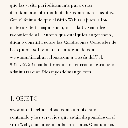
que las visite periódicamente para estar
debidamente informado de los cambios realizados.
Con el ánimo de que el Sitio Web se ajuste a los
criterios de transparencia, claridad y sencillez
recomienda al Usuario que cualquier sugerencia,
duda o consulta sobre las Condiciones Generales de
Uso pueda solucionarla contactando con
www.martinezbarcelona.com a través del Tel.
933155753 o en la dirección de correo electrónico:
administracion@losreyesdelmango.com
1. OBJETO
www.martinezbarcelona.com suministra el
contenido y los servicios que están disponibles en el
sitio Web, con sujeción a las presentes Condiciones