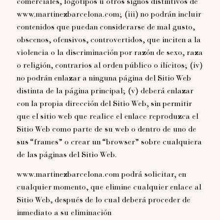
comerciales, logotipos u otros signos distintivos de
www.martinezbarcelona.com; (iii) no podrán incluir
contenidos que puedan considerarse de mal gusto,
obscenos, ofensivos, controvertidos, que inciten a la
violencia o la discriminación por razón de sexo, raza
o religión, contrarios al orden público o ilícitos; (iv)
no podrán enlazar a ninguna página del Sitio Web
distinta de la página principal; (v) deberá enlazar
con la propia dirección del Sitio Web, sin permitir
que el sitio web que realice el enlace reproduzca el
Sitio Web como parte de su web o dentro de uno de
sus “frames” o crear un “browser” sobre cualquiera
de las páginas del Sitio Web.
www.martinezbarcelona.com podrá solicitar, en
cualquier momento, que elimine cualquier enlace al
Sitio Web, después de lo cual deberá proceder de
inmediato a su eliminación