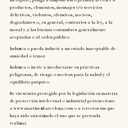
Incorpore, ponga a disposición o permita acceder a
productos, elementos, mensajes y/o servicios
delictivos, violentos, ofensivos, nocivos,
degradantes o, en general, contrarios a la ley, a la
moral y a las buenas costumbres generalmente
aceptadas o al orden público.
Induzca o pueda inducir a un estado inaceptable de
ansiedad o temor.
Induzca o incite a involucrarse en prácticas
peligrosas, de riesgo o nocivas para la salud y el
equilibrio psíquico.
Se encuentra protegido por la legislación en materia
de protección intelectual o industrial perteneciente
a www.martinezbarcelona.com o a terceros sin que
haya sido autorizado el uso que se pretenda
realizar.