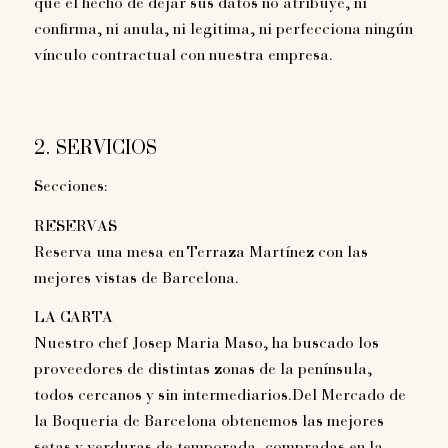
que el hecho de dejar sus datos no atribuye, ni
confirma, ni anula, ni legitima, ni perfecciona ningún
vínculo contractual con nuestra empresa.
2. SERVICIOS
Secciones:
RESERVAS
Reserva una mesa en Terraza Martínez con las
mejores vistas de Barcelona.
LA CARTA
Nuestro chef Josep Maria Maso, ha buscado los
proveedores de distintas zonas de la península,
todos cercanos y sin intermediarios.Del Mercado de
la Boqueria de Barcelona obtenemos las mejores