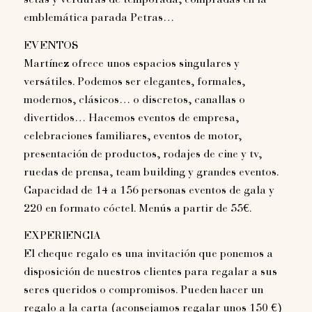
setas y verduras de temporada, compradas en la
emblemática parada Petras…
EVENTOS
Martínez ofrece unos espacios singulares y
versátiles. Podemos ser elegantes, formales,
modernos, clásicos… o discretos, canallas o
divertidos… Hacemos eventos de empresa,
celebraciones familiares, eventos de motor,
presentación de productos, rodajes de cine y tv,
ruedas de prensa, team building y grandes eventos.
Capacidad de 14 a 156 personas eventos de gala y
220 en formato cóctel. Menús a partir de 55€.
EXPERIENCIA
El cheque regalo es una invitación que ponemos a
disposición de nuestros clientes para regalar a sus
seres queridos o compromisos. Pueden hacer un
regalo a la carta (aconsejamos regalar unos 150 €)