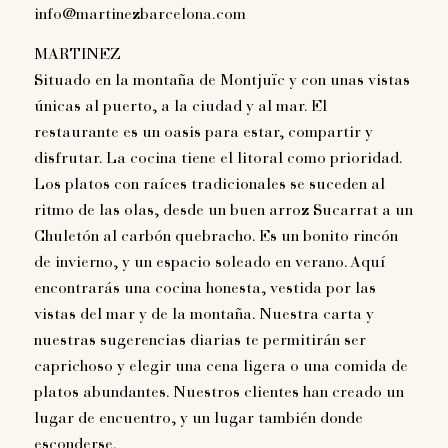
info@martinezbarcelona.com
MARTINEZ
Situado en la montaña de Montjuïc y con unas vistas
únicas al puerto, a la ciudad y al mar. El
restaurante es un oasis para estar, compartir y
disfrutar. La cocina tiene el litoral como prioridad.
Los platos con raíces tradicionales se suceden al
ritmo de las olas, desde un buen arroz Sucarrat a un
Chuletón al carbón quebracho. Es un bonito rincón
de invierno, y un espacio soleado en verano. Aquí
encontrarás una cocina honesta, vestida por las
vistas del mar y de la montaña. Nuestra carta y
nuestras sugerencias diarias te permitirán ser
caprichoso y elegir una cena ligera o una comida de
platos abundantes. Nuestros clientes han creado un
lugar de encuentro, y un lugar también donde
esconderse.