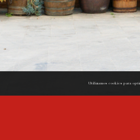
Utilizamos cookies para optim
DÓNDE ESTAMOS
HORARIO
Carretera de Miramar,
Horario del rest
38
Dom a Jue: 13h a