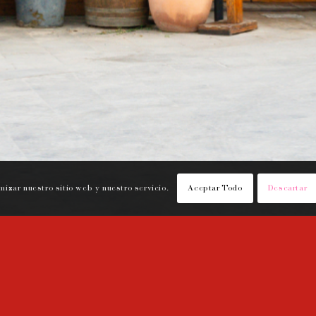
izar nuestro sitio web y nuestro servicio.
Aceptar Todo
Descartar
CONTACTO
SÍGU
aurante:
Tel. 93 106 60 52
 00:30h
Trabaja con Nosotros