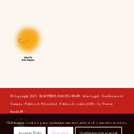
© Copyright 2023 · MARTINEZ BARCELONA® ·
Aviso Legal
·
Condiciones de
Compra
·
Política de Privacidad
·
Política de cookies (UE)
- by
Torrent
Studio®
Utilizamos cookies para optimizar nuestro sitio web y nuestro servicio.
Aceptar Todo
Descartar
Configuración general